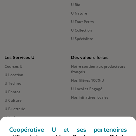
U Bio
U Nature
U Tout Petits
U Collection
U Spécialiste
Les Services U
Des valeurs fortes
Courses U
Notre soutien aux producteurs
français
U Location
Nos filières 100% U
U Techno
U Local et Engagé
U Photos
Nos initiatives locales
U Culture
U Billetterie
U Traiteur
Carte Cadeaux U
Coopérative U et ses partenaires
Service après-vente