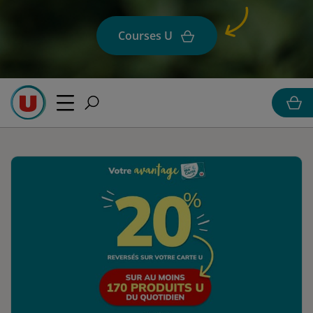
Courses U
Cours