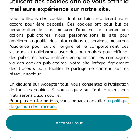
utilisent des cookies afin de vous offrir la
Carte Carburant Pro U
meilleure expérience sur notre site.
Station de service U
Nous utilisons des cookies dont certains requièrent votre
accord pour être déposés. Ces cookies ont pour but de
personnaliser le site, mesurer l'audience et mener des
Engagements U
Travailler avec U
actions publicitaires. Nous personnalisons le site pour
améliorer la qualité des informations et services, mesurons
Nos rapports RSE
Découvrir nos métiers
l'audience pour suivre l'origine et le comportement des
visiteurs, et collaborons avec des partenaires pour diffuser
Charte éthique
Trouver un emploi
des publicités personnalisées en optimisant les campagnes
Charte fournisseurs et
Devenir chef d'entreprise
via des cookies publicitaires. Notre site intègre également
prestataires
des traceurs pour faciliter le partage de contenu sur les
Devenir fournisseurs
réseaux sociaux.
Affichage environnemental textile
Développement et immobilier
Qualités et caractéristiques
En cliquant sur Accepter tout, vous consentez à l'utilisation
environnementales des produits
de tous les cookies. Si vous cliquez sur Tout refuser, nous
n'utiliserons aucun cookie.
Lutter contre les substances
Pour plus d'informations, vous pouvez consulter
la politique
controversées
de gestion des traceurs.
Schéma Pluriannuel d'Accessibilité
Numérique
Accepter tout
Mieux consommer