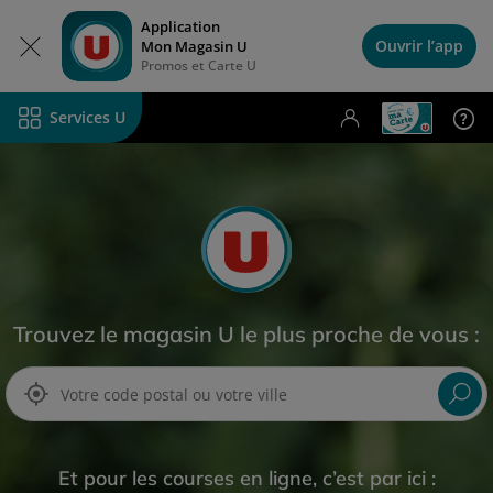
Application
Ouvrir l’app
Mon Magasin U
Promos et Carte U
Foire
Services U
Trouvez le magasin U le plus proche de vous :
Et pour les courses en ligne, c’est par ici :